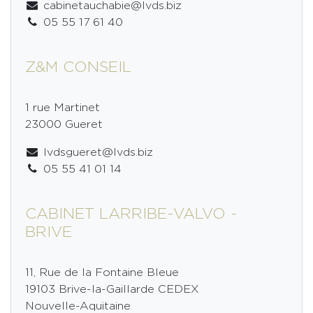
cabinetauchabie@lvds.biz
05 55 17 61 40
Z&M CONSEIL
1 rue Martinet
23000 Gueret
lvdsgueret@lvds.biz
05 55 41 01 14
CABINET LARRIBE-VALVO -
BRIVE
11, Rue de la Fontaine Bleue
19103 Brive-la-Gaillarde CEDEX
Nouvelle-Aquitaine