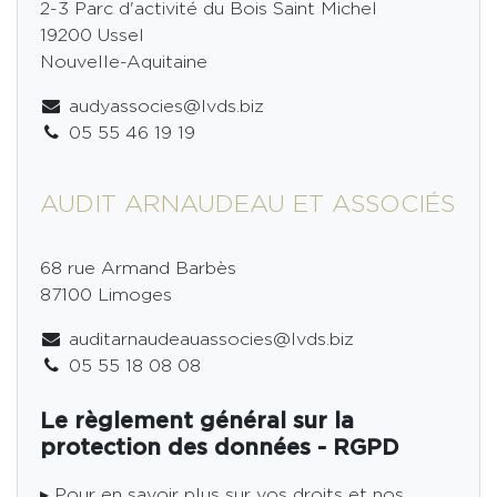
2-3 Parc d'activité du Bois Saint Michel
19200 Ussel
Nouvelle-Aquitaine
audyassocies@lvds.biz
05 55 46 19 19
AUDIT ARNAUDEAU ET ASSOCIÉS
68 rue Armand Barbès
87100 Limoges
auditarnaudeauassocies@lvds.biz
05 55 18 08 08
Le règlement général sur la
protection des données - RGPD
▸ Pour en savoir plus sur vos droits et nos