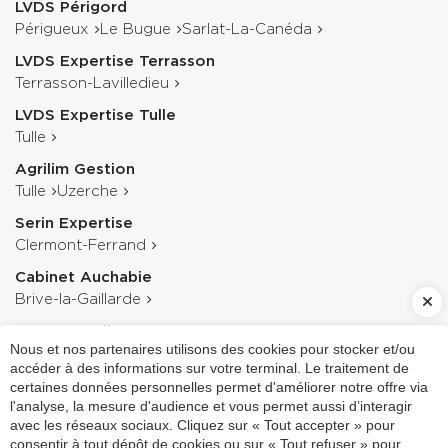
LVDS Périgord
Périgueux
Le Bugue
Sarlat-La-Canéda
LVDS Expertise Terrasson
Terrasson-Lavilledieu
LVDS Expertise Tulle
Tulle
Agrilim Gestion
Tulle
Uzerche
Serin Expertise
Clermont-Ferrand
Cabinet Auchabie
Brive-la-Gaillarde
Z&M Conseil
Nous et nos partenaires utilisons des cookies pour stocker et/ou
Gueret
accéder à des informations sur votre terminal. Le traitement de
Cabinet Larribe-Valvo
certaines données personnelles permet d'améliorer notre offre via
l'analyse, la mesure d'audience et vous permet aussi d’interagir
Brive-la-Gaillarde
avec les réseaux sociaux. Cliquez sur « Tout accepter » pour
LVDS Audit
consentir à tout dépôt de cookies ou sur « Tout refuser » pour