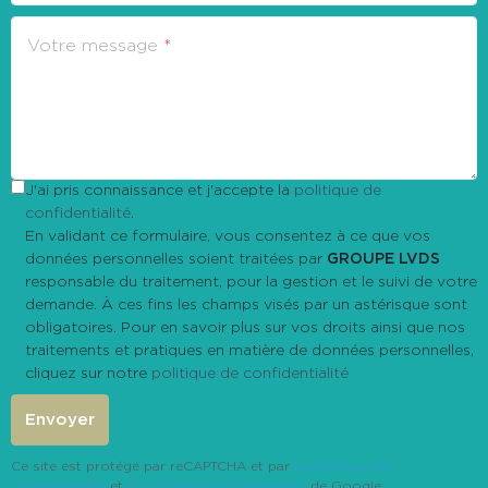
Votre message
J'ai pris connaissance et j'accepte la
politique de
confidentialité
.
En validant ce formulaire, vous consentez à ce que vos
données personnelles soient traitées par
GROUPE LVDS
responsable du traitement, pour la gestion et le suivi de votre
demande. À ces fins les champs visés par un astérisque sont
obligatoires. Pour en savoir plus sur vos droits ainsi que nos
traitements et pratiques en matière de données personnelles,
cliquez sur notre
politique de confidentialité
Envoyer
Ce site est protégé par reCAPTCHA et par
la politique de
confidentialité
et
les conditions d'utilisation
de Google.